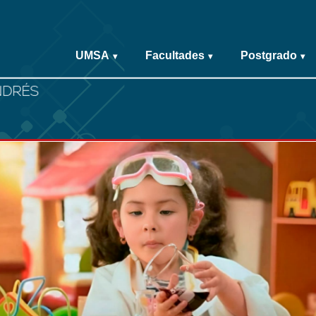
UMSA
Facultades
Postgrado
▾
▾
▾