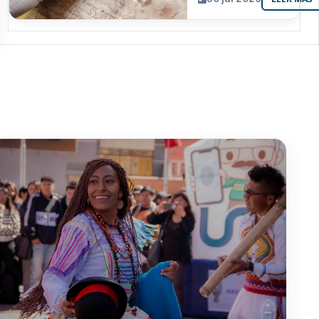
resguarda 6
joyas de la
memoria
paceña