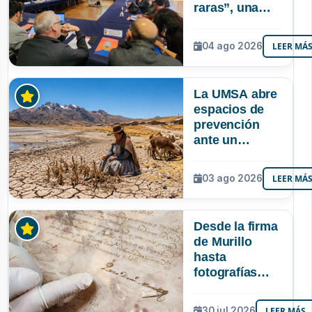
raras”, una
riqueza
mineral que
04 ago 2026
LEER MÁ
Bolivia aún no
explora ni
aprovecha
La UMSA abre
espacios de
prevención
ante un
posible Súper
Niño que
03 ago 2026
LEER MÁ
podría superar
a los tres
registrados en
Desde la firma
Bolivia
de Murillo
hasta
fotografías
centenarias: la
UMSA
30 jul 2026
LEER MÁS