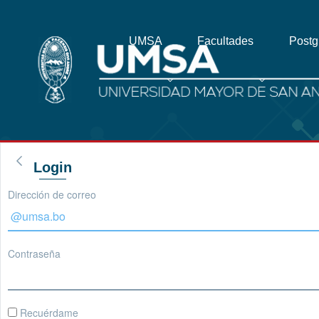
UMSA
Facultades
Post
Login
Dirección de correo
Contraseña
Recuérdame