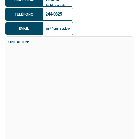
Edificio de
Informática,
244-0325
TELÉFONO
2do Piso
iii@umsa.bo
EMAIL
UBICACIÓN: