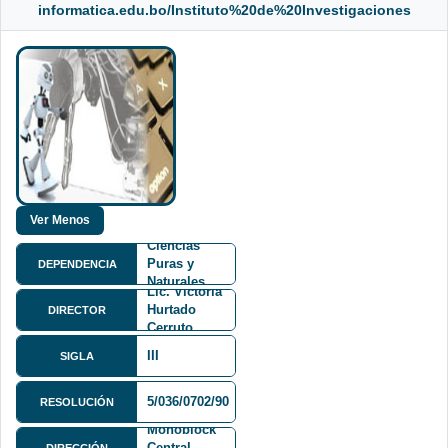
informatica.edu.bo/Instituto%20de%20Investigaciones
Facultad de
Ciencias
Puras y
DEPENDENCIA
Naturales
Lic. Victoria
FCPN
Hurtado
DIRECTOR
Cerruto
III
SIGLA
Av. Villazón
5/036/0702/90
RESOLUCIÓN
1995
Monoblock
Central
DIRECCIÓN