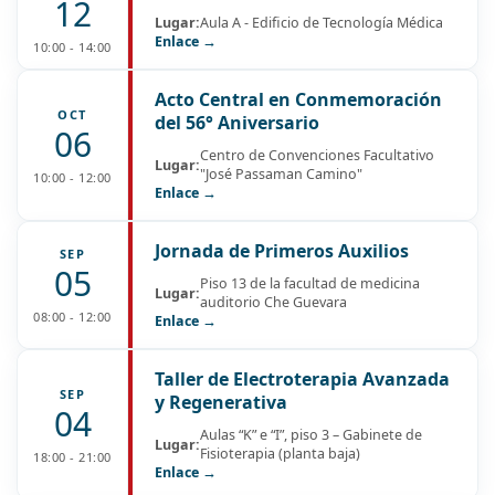
12
Lugar:
Aula A - Edificio de Tecnología Médica
Enlace →
10:00 - 14:00
Acto Central en Conmemoración
OCT
del 56° Aniversario
06
Centro de Convenciones Facultativo
Lugar:
"José Passaman Camino"
10:00 - 12:00
Enlace →
Jornada de Primeros Auxilios
SEP
05
Piso 13 de la facultad de medicina
Lugar:
auditorio Che Guevara
08:00 - 12:00
Enlace →
Taller de Electroterapia Avanzada
SEP
y Regenerativa
04
Aulas “K” e “I”, piso 3 – Gabinete de
Lugar:
Fisioterapia (planta baja)
18:00 - 21:00
Enlace →