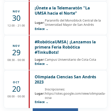
¡Únete a la Telemaratón "La
NOV
UMSA hacia el Norte"
30
Paraninfo del Monoblock Central de la
Lugar:
Universidad Mayor de San Andrés
12:00 - 21:00
Enlace →
#RobóticaUMSA| ¡Lanzamos la
NOV
primera Feria Robótica
29
#TinkuBots!
Lugar:
Campus Universitario de Cota Cota
08:30 - 00:00
Enlace →
Olimpiada Ciencias San Andrés
2023
OCT
20
Inscripciones:
Lugar:
https://sites.google.com/view/olimpiada-
08:00 - 00:00
ocsa
Enlace →