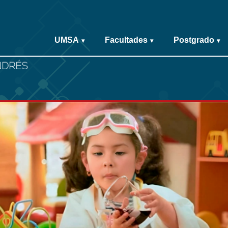
UMSA
Facultades
Postgrado
▾
▾
▾