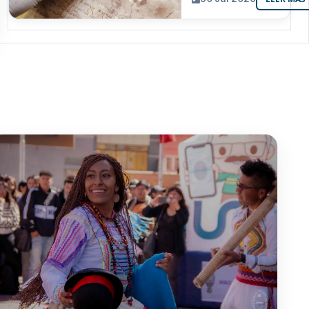
resguarda 6
joyas de la
memoria
paceña