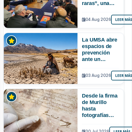
raras”, una
riqueza
mineral que
04 Aug 2026
LEER MÁ
Bolivia aún no
explora ni
aprovecha
La UMSA abre
espacios de
prevención
ante un
posible Súper
Niño que
03 Aug 2026
LEER MÁ
podría superar
a los tres
registrados en
Desde la firma
Bolivia
de Murillo
hasta
fotografías
centenarias: la
UMSA
30 Jul 2026
LEER MÁS