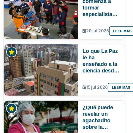
comienza a
formar
especialistas
en reparación
de vehículos
LEER MÁS
20 jul 2026
afectados por
la gasolina de
mala calidad
Lo que La Paz
le ha
enseñado a la
ciencia desde
la UMSA
LEER MÁS
15 jul 2026
¿Qué puede
revelar un
agachadito
sobre la