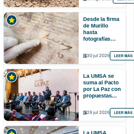
podría superar
a los tres
registrados en
Desde la firma
Bolivia
de Murillo
hasta
fotografías
centenarias: la
UMSA
LEER MÁS
30 jul 2026
resguarda 6
joyas de la
memoria
La UMSA se
paceña
suma al Pacto
por La Paz con
propuestas
para el
desarrollo del
LEER MÁS
29 jul 2026
departamento
La UMSA