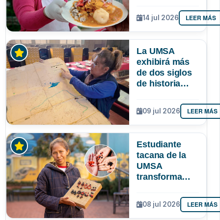
identidad
paceña? Un
LEER MÁS
14 jul 2026
estudio
sociológico de
la UMSA tiene
La UMSA
la respuesta
exhibirá más
de dos siglos
de historia
paceña en la
Larga Noche
LEER MÁS
09 jul 2026
de Museos
Estudiante
tacana de la
UMSA
transforma
semillas
amazónicas en
LEER MÁS
08 jul 2026
artesanías
para proteger