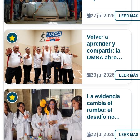
autonomía de
La Paz en
LEER MÁS
27 jul 2026
oxígeno
medicinal
Volver a
aprender y
compartir: la
UMSA abre
inscripciones
para adultos
LEER MÁS
23 jul 2026
mayores
La evidencia
cambia el
rumbo: el
desafío no
solo es atraer
más niñas a la
LEER MÁS
22 jul 2026
ciencia, sino