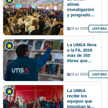
alinea
investigación
y posgrado
para que la
ciencia
LEER MÁS
28 jul 2026
responda
mejor a las
necesidades
La UMSA lleva
de Bolivia
a la FIL 2026
más de 350
libros que
muestran el
conocimiento
LEER MÁS
28 jul 2026
que se genera
en Bolivia
La UMSA
recibe los
equipos que
impulsan la