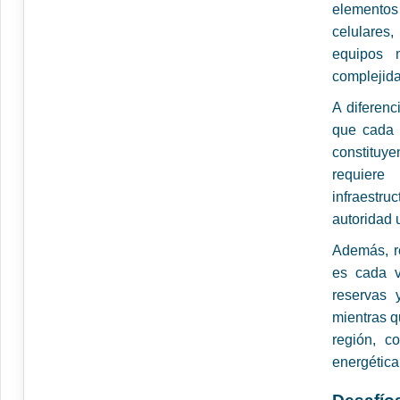
elementos
celulares,
equipos m
complejid
A diferenc
que cada 
constituye
requiere
infraestr
autoridad u
Además, r
es cada v
reservas 
mientras q
región, co
energética