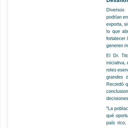
Desafíos
Diversos 
podrían en
exporta, s
lo que abr
fortalecer
generen ma
El Dr. Ti
iniciativa
roles esen
grandes d
Recordó qu
conclusi
decisiones
“La poblac
qué oport
país rico