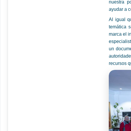
nuestra p
ayudar a co
Al igual q
temática s
marca el i
especialis
un documen
autoridade
recursos q