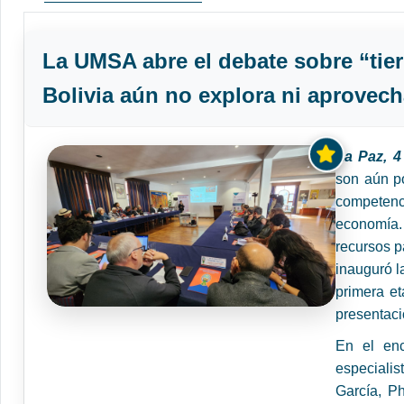
La UMSA abre el debate sobre “tier
Bolivia aún no explora ni aprovec
La Paz, 
son aún p
competenc
economía.
recursos p
inauguró l
primera e
presentaci
En el enc
especiali
García, Ph