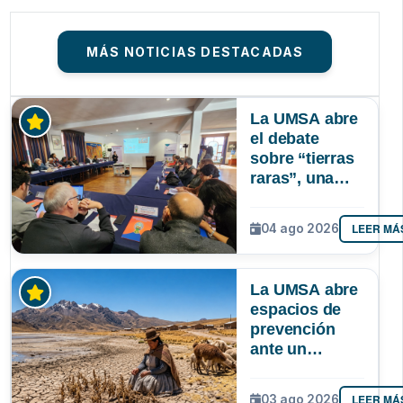
MÁS NOTICIAS DESTACADAS
La UMSA abre
el debate
sobre “tierras
raras”, una
riqueza
mineral que
LEER MÁ
04 ago 2026
Bolivia aún no
explora ni
aprovecha
La UMSA abre
espacios de
prevención
ante un
posible Súper
Niño que
LEER MÁ
03 ago 2026