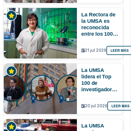
lograr que
permanezcan
La Rectora de
y lideren
la UMSA es
reconocida
entre los 100
investigadores
más
LEER MÁS
21 jul 2026
destacados de
Bolivia
La UMSA
lidera el Top
100 de
investigadores
con mayor
impacto
LEER MÁS
20 jul 2026
científico de
Bolivia
La UMSA