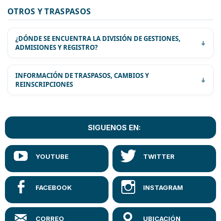
Bs.
OTROS Y TRASPASOS
COSTO DE CADA HOJA DE PROGRAMA
8.-
¿DÓNDE SE ENCUENTRA LA DIVISIÓN DE GESTIONES,
COSTO DE CERTIFICADO DE
Bs.
ADMISIONES Y REGISTRO?
CALIFICACIONES
40.-
FORM. INSCRIPCIÓN DE ADMISIONES
Bs.
ESPECIALES
100.-
INFORMACIÓN DE TRASPASOS, CAMBIOS Y
REINSCRIPCIONES
Bs.
VALOR DE MATRÍCULA UNIVERSITARIA
245.-
VALOR DE MATRÍCULA UNIVERSITARIA
Bs.
(Maestros Normalistas)
27.-
SIGUENOS EN:
Bs.
MULTA PARA REZAGADOS
170.-