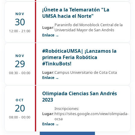
¡Únete a la Telemaratón "La
NOV
UMSA hacia el Norte"
30
Paraninfo del Monoblock Central de la
Lugar:
Universidad Mayor de San Andrés
12:00 - 21:00
Enlace →
#RobóticaUMSA| ¡Lanzamos la
NOV
primera Feria Robótica
29
#TinkuBots!
Lugar:
Campus Universitario de Cota Cota
08:30 - 00:00
Enlace →
Olimpiada Ciencias San Andrés
2023
OCT
20
Inscripciones:
Lugar:
https://sites.google.com/view/olimpiada-
08:00 - 00:00
ocsa
Enlace →