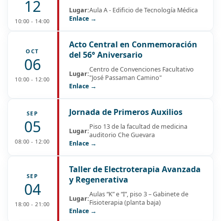
12
Lugar:
Aula A - Edificio de Tecnología Médica
Enlace →
10:00 - 14:00
Acto Central en Conmemoración
OCT
del 56° Aniversario
06
Centro de Convenciones Facultativo
Lugar:
"José Passaman Camino"
10:00 - 12:00
Enlace →
Jornada de Primeros Auxilios
SEP
05
Piso 13 de la facultad de medicina
Lugar:
auditorio Che Guevara
08:00 - 12:00
Enlace →
Taller de Electroterapia Avanzada
SEP
y Regenerativa
04
Aulas “K” e “I”, piso 3 – Gabinete de
Lugar:
Fisioterapia (planta baja)
18:00 - 21:00
Enlace →