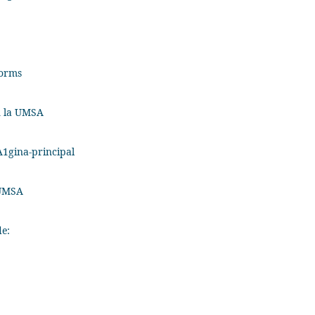
Forms
n la UMSA
A1gina-principal
 UMSA
de: