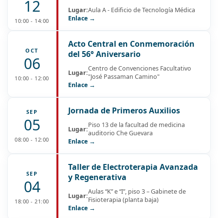
12
Lugar:
Aula A - Edificio de Tecnología Médica
Enlace →
10:00 - 14:00
Acto Central en Conmemoración
OCT
del 56° Aniversario
06
Centro de Convenciones Facultativo
Lugar:
"José Passaman Camino"
10:00 - 12:00
Enlace →
Jornada de Primeros Auxilios
SEP
05
Piso 13 de la facultad de medicina
Lugar:
auditorio Che Guevara
08:00 - 12:00
Enlace →
Taller de Electroterapia Avanzada
SEP
y Regenerativa
04
Aulas “K” e “I”, piso 3 – Gabinete de
Lugar:
Fisioterapia (planta baja)
18:00 - 21:00
Enlace →