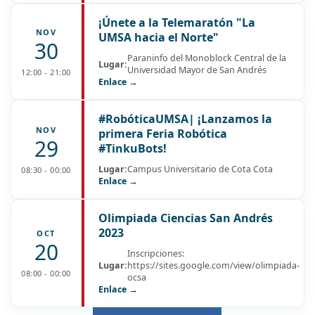
¡Únete a la Telemaratón "La
NOV
UMSA hacia el Norte"
30
Paraninfo del Monoblock Central de la
Lugar:
Universidad Mayor de San Andrés
12:00 - 21:00
Enlace →
#RobóticaUMSA| ¡Lanzamos la
NOV
primera Feria Robótica
29
#TinkuBots!
Lugar:
Campus Universitario de Cota Cota
08:30 - 00:00
Enlace →
Olimpiada Ciencias San Andrés
2023
OCT
20
Inscripciones:
Lugar:
https://sites.google.com/view/olimpiada-
08:00 - 00:00
ocsa
Enlace →