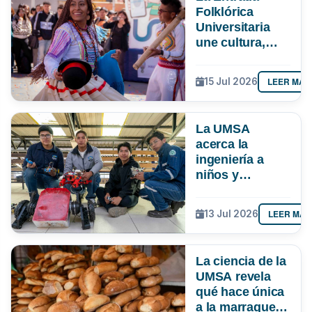
Folklórica
Universitaria
une cultura,
investigación e
impulsa más de
LEER MÁS
15 Jul 2026
Bs 19 MM para
la economía
paceña
La UMSA
acerca la
ingeniería a
niños y
adolescentes
con un curso de
LEER MÁS
13 Jul 2026
robótica
La ciencia de la
UMSA revela
qué hace única
a la marraqueta