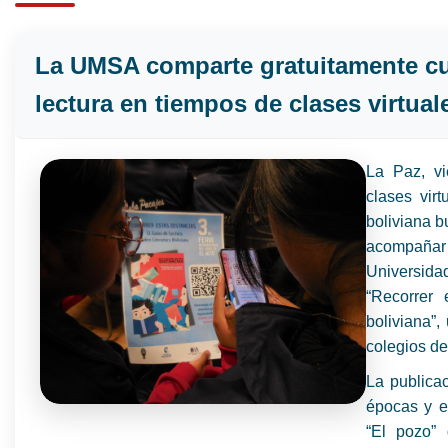
La UMSA comparte gratuitamente cu
lectura en tiempos de clases virtual
La Paz, v
clases virt
boliviana b
acompaña
Universid
“Recorrer 
boliviana”, 
colegios de
La publicac
épocas y e
“El pozo”