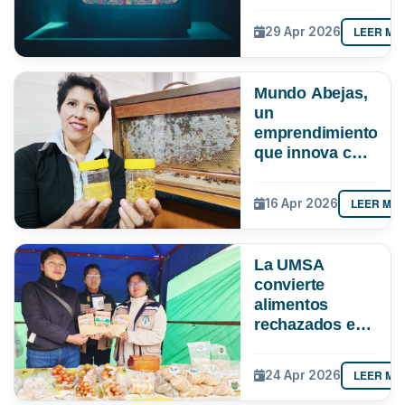
cómo evitar
quedarte sin
LEER MÁ
29 Apr 2026
señal ante el
apagón
analógico
Mundo Abejas,
un
emprendimiento
que innova con
“pan de abeja”,
genética y
LEER MÁ
16 Apr 2026
hasta con
apiterapia
La UMSA
convierte
alimentos
rechazados en
nutrición
LEER MÁ
24 Apr 2026