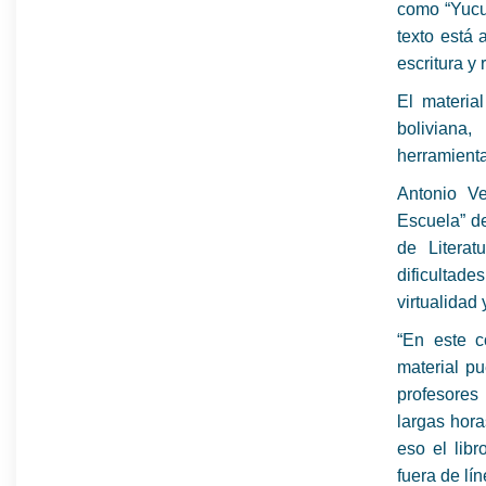
como “Yucu”
texto está 
escritura y 
El material
boliviana
herramienta
Antonio Ve
Escuela” del
de Literat
dificultade
virtualidad 
“En este c
material pu
profesores
largas hora
eso el lib
fuera de lín