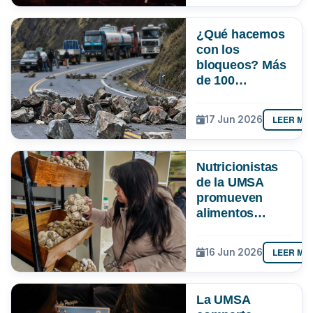
¿Qué hacemos
con los
bloqueos? Más
de 100
estudiantes de
la UMSA entran
LEER MÁ
17 Jun 2026
al debate con
alternativas
contra el
Nutricionistas
perjuicio
de la UMSA
promueven
alimentos
tradicionales
como
LEER MÁ
16 Jun 2026
alternativa
saludable frente
al alza de
La UMSA
precios