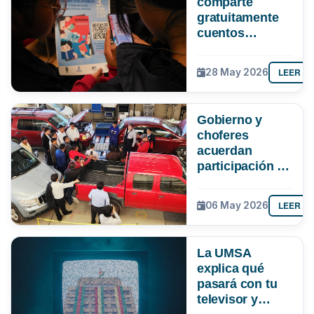
comparte
gratuitamente
cuentos
bolivianos para
apoyar la
LEER M
28 May 2026
lectura en
tiempos de
clases virtuales
Gobierno y
choferes
acuerdan
participación de
la UMSA en
verificación de
LEER M
06 May 2026
la gasolina
La UMSA
explica qué
pasará con tu
televisor y