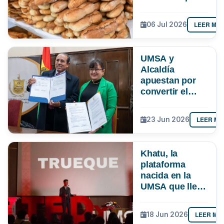
paceña
LEER MÁ
06 Jul 2026
UMSA y
Alcaldía
apuestan por
convertir el
conocimiento
en soluciones
LEER MÁ
23 Jun 2026
para La Paz
Khatu, la
plataforma
nacida en la
UMSA que lleva
el trueque a la
era digital en
LEER MÁ
18 Jun 2026
Latinoamérica