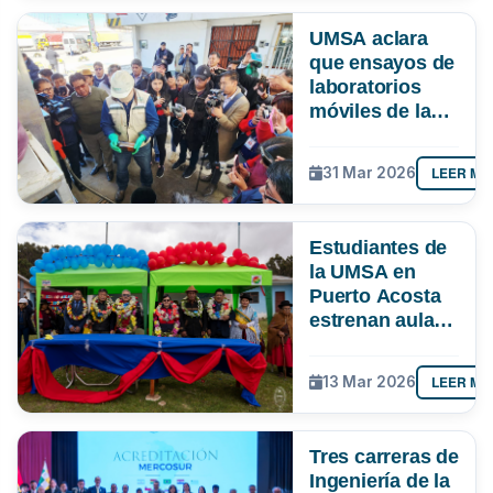
UMSA aclara
que ensayos de
laboratorios
móviles de la
ANH en El Alto
no evaluaron
LEER MÁ
31 Mar 2026
contenido de
manganeso ni
gomas
Estudiantes de
existentes
la UMSA en
Puerto Acosta
estrenan aula
multipropósito
y laboratorio
LEER MÁ
13 Mar 2026
Tres carreras de
Ingeniería de la