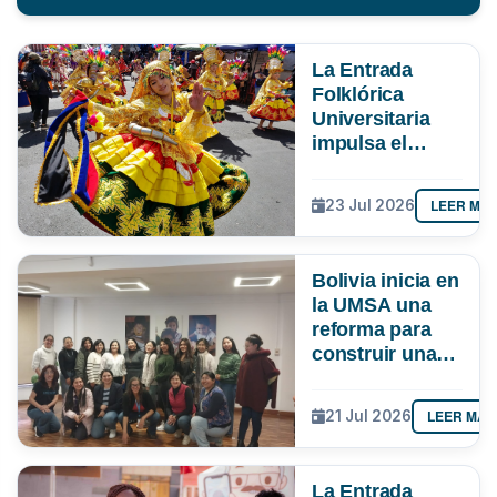
La Entrada
Folklórica
Universitaria
impulsa el
turismo y
mueve más de
LEER MÁ
23 Jul 2026
Bs 19 MM en La
Paz
Bolivia inicia en
la UMSA una
reforma para
construir una
ciencia más
inclusiva
LEER MÁS
21 Jul 2026
La Entrada