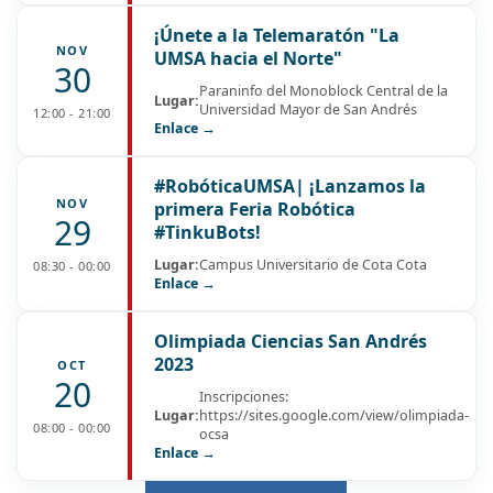
¡Únete a la Telemaratón "La
NOV
UMSA hacia el Norte"
30
Paraninfo del Monoblock Central de la
Lugar:
Universidad Mayor de San Andrés
12:00 - 21:00
Enlace →
#RobóticaUMSA| ¡Lanzamos la
NOV
primera Feria Robótica
29
#TinkuBots!
Lugar:
Campus Universitario de Cota Cota
08:30 - 00:00
Enlace →
Olimpiada Ciencias San Andrés
2023
OCT
20
Inscripciones:
Lugar:
https://sites.google.com/view/olimpiada-
08:00 - 00:00
ocsa
Enlace →