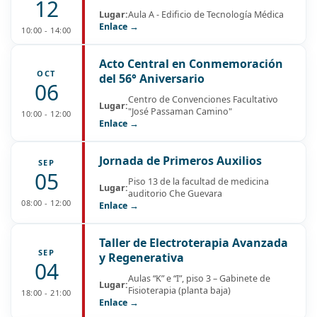
12
Lugar:
Aula A - Edificio de Tecnología Médica
Enlace →
10:00 - 14:00
Acto Central en Conmemoración
OCT
del 56° Aniversario
06
Centro de Convenciones Facultativo
Lugar:
"José Passaman Camino"
10:00 - 12:00
Enlace →
Jornada de Primeros Auxilios
SEP
05
Piso 13 de la facultad de medicina
Lugar:
auditorio Che Guevara
08:00 - 12:00
Enlace →
Taller de Electroterapia Avanzada
SEP
y Regenerativa
04
Aulas “K” e “I”, piso 3 – Gabinete de
Lugar:
Fisioterapia (planta baja)
18:00 - 21:00
Enlace →