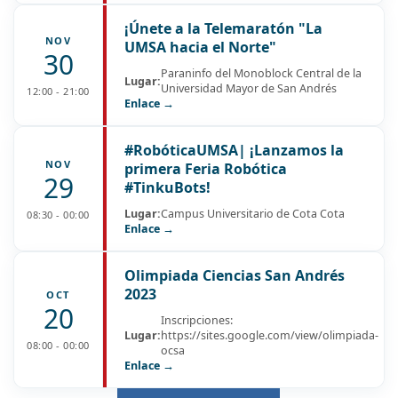
¡Únete a la Telemaratón "La
NOV
UMSA hacia el Norte"
30
Paraninfo del Monoblock Central de la
Lugar:
Universidad Mayor de San Andrés
12:00 - 21:00
Enlace →
#RobóticaUMSA| ¡Lanzamos la
NOV
primera Feria Robótica
29
#TinkuBots!
Lugar:
Campus Universitario de Cota Cota
08:30 - 00:00
Enlace →
Olimpiada Ciencias San Andrés
2023
OCT
20
Inscripciones:
Lugar:
https://sites.google.com/view/olimpiada-
08:00 - 00:00
ocsa
Enlace →