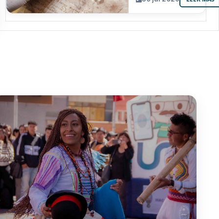
resguarda 6
joyas de la
memoria
paceña