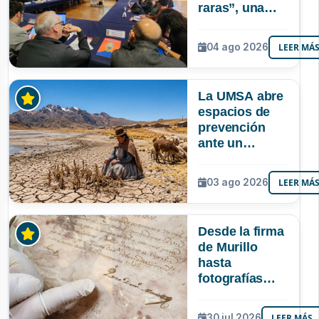
raras”, una
riqueza
mineral que
04 ago 2026
LEER MÁ
Bolivia aún no
explora ni
aprovecha
La UMSA abre
espacios de
prevención
ante un
posible Súper
Niño que
03 ago 2026
LEER MÁ
podría superar
a los tres
registrados en
Desde la firma
Bolivia
de Murillo
hasta
fotografías
centenarias: la
UMSA
30 jul 2026
LEER MÁS