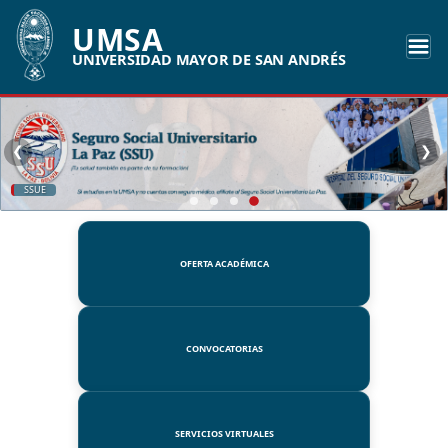
UMSA
UNIVERSIDAD MAYOR DE SAN ANDRÉS
❮
❯
SSUE
OFERTA ACADÉMICA
CONVOCATORIAS
SERVICIOS VIRTUALES