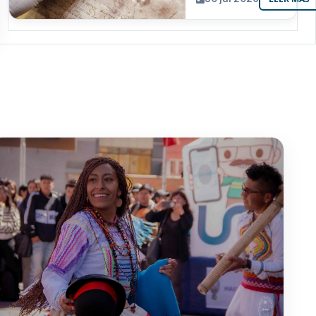
resguarda 6
joyas de la
memoria
paceña