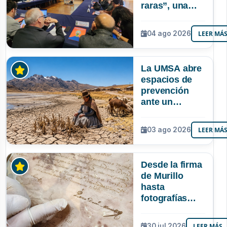
raras”, una
riqueza
mineral que
04 ago 2026
LEER MÁ
Bolivia aún no
explora ni
aprovecha
La UMSA abre
espacios de
prevención
ante un
posible Súper
Niño que
03 ago 2026
LEER MÁ
podría superar
a los tres
registrados en
Desde la firma
Bolivia
de Murillo
hasta
fotografías
centenarias: la
UMSA
30 jul 2026
LEER MÁS