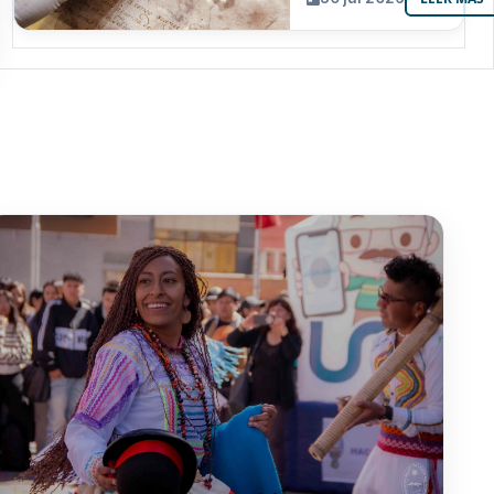
resguarda 6
joyas de la
memoria
paceña