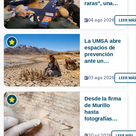
raras”, una
riqueza
mineral que
04 ago 2026
LEER MÁ
Bolivia aún no
explora ni
aprovecha
La UMSA abre
espacios de
prevención
ante un
posible Súper
Niño que
03 ago 2026
LEER MÁ
podría superar
a los tres
registrados en
Desde la firma
Bolivia
de Murillo
hasta
fotografías
centenarias: la
UMSA
30 jul 2026
LEER MÁS