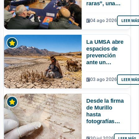
raras”, una
riqueza
mineral que
04 ago 2026
LEER MÁ
Bolivia aún no
explora ni
aprovecha
La UMSA abre
espacios de
prevención
ante un
posible Súper
Niño que
03 ago 2026
LEER MÁ
podría superar
a los tres
registrados en
Desde la firma
Bolivia
de Murillo
hasta
fotografías
centenarias: la
UMSA
30 jul 2026
LEER MÁS