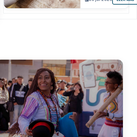
resguarda 6
joyas de la
memoria
paceña