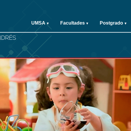
UMSA
Facultades
Postgrado
▾
▾
▾