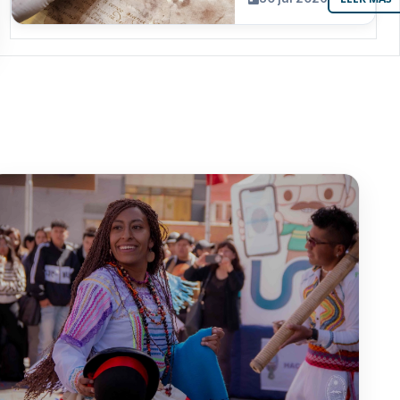
resguarda 6
joyas de la
memoria
paceña