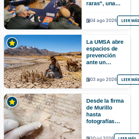
raras”, una
riqueza
mineral que
04 ago 2026
LEER MÁ
Bolivia aún no
explora ni
aprovecha
La UMSA abre
espacios de
prevención
ante un
posible Súper
Niño que
03 ago 2026
LEER MÁ
podría superar
a los tres
registrados en
Desde la firma
Bolivia
de Murillo
hasta
fotografías
centenarias: la
UMSA
30 jul 2026
LEER MÁS