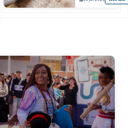
resguarda 6
joyas de la
memoria
paceña