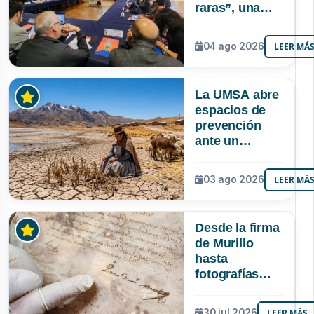
raras”, una
riqueza
mineral que
04 ago 2026
LEER MÁ
Bolivia aún no
explora ni
aprovecha
La UMSA abre
espacios de
prevención
ante un
posible Súper
Niño que
03 ago 2026
LEER MÁ
podría superar
a los tres
registrados en
Desde la firma
Bolivia
de Murillo
hasta
fotografías
centenarias: la
UMSA
30 jul 2026
LEER MÁS