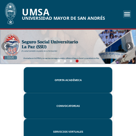
UMSA
UNIVERSIDAD MAYOR DE SAN ANDRÉS
❮
❯
SSUE
OFERTA ACADÉMICA
CONVOCATORIAS
SERVICIOS VIRTUALES